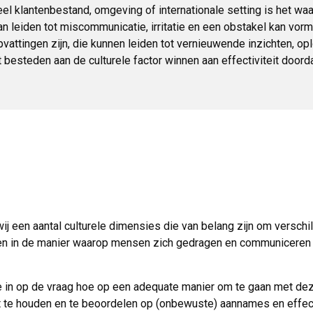
l klantenbestand, omgeving of internationale setting is het waar
n leiden tot miscommunicatie, irritatie en een obstakel kan vor
vattingen zijn, die kunnen leiden tot vernieuwende inzichten, op
 besteden aan de culturele factor winnen aan effectiviteit doord
j een aantal culturele dimensies die van belang zijn om verschi
en in de manier waarop mensen zich gedragen en communiceren li
 in op de vraag hoe op een adequate manier om te gaan met deze
 te houden en te beoordelen op (onbewuste) aannames en effecti